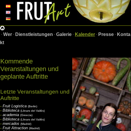
·
Wer
·
Dienstleistungen
·
Galerie
·
Kalender
·
Presse
·
Konta
kt
Kommende
Veranstaltungen und
geplante Auftritte
Letzte Veranstaltungen und
Auftritte
-
Fruit Logistica
(Berlin)
-
Biblioteca
(Llinars del Vallés)
-
academia
(Greecia)
-
Biblioteca
(Llinars del Vallés)
-
mercados
(Madrid)
-
Fruit Attraction
(Madrid)