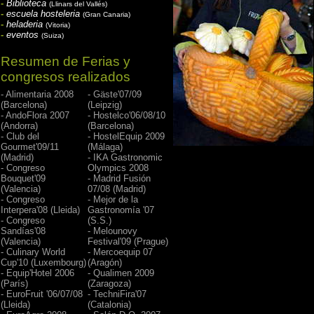
-
Biblioteca
(Llinars del Vallés)
-
escuela hosteleria
(Gran Canaria)
-
heladeria
(Vitoria)
-
eventos
(Suiza)
Resumen de Ferias y
congresos realizados
- Alimentaria 2008
- Gäste'07/09
(Barcelona)
(Leipzig)
- AndoFlora 2007
- Hostelco'06/08/10
(Andorra)
(Barcelona)
- Club del
- HostelEquip 2009
Gourmet'09/11
(Málaga)
(Madrid)
- IKA Gastronomic
- Congreso
Olympics 2008
Bouquet'09
- Madrid Fusión
(Valencia)
07/08 (Madrid)
- Congreso
- Mejor de la
Interpera'08 (Lleida)
Gastronomía '07
- Congreso
(S.S.)
Sandías'08
- Melounovy
(Valencia)
Festival'09 (Prague)
- Culinary World
- Mercoequip 07
Cup'10 (Luxembourg)
(Aragón)
- Equip'Hotel 2006
- Qualimen 2009
(París)
(Zaragoza)
- EuroFruit '06/07/08
- TechniFira'07
(Lleida)
(Catalonia)