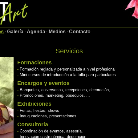
os
·
Galería
·
Agenda
·
Medios
·
Contacto
Servicios
Formaciones
-
Formación reglada y personalizada a nivel profesional
-
Mini cursos de introducción a la talla para particulares
Encargos y eventos
-
Banquetes, aniversarios, recepciones, decoración, ...
-
Promociones, marketing, obsequios, ...
Exhibiciones
-
Ferias, fiestas, shows
-
Inauguraciones, presentaciones
Consultoría
-
Coordinación de eventos, asesoría.
-
Innovación gastronómica, decoración.