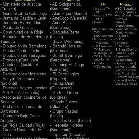
- Ministerio de Justicia
- AB Skipper Hot.
TV
Prensa
(Francia)
(Barcelona)
- Andorra TV
- ABC (España)
- TVE 1
- ADN (España)
- Generalitat de Catalunya
- Alambique (Madrid)
- Antena 3 TV
- Avui (Catalunya)
- Junta de Castilla y León
- AneCoop (Valencia)
- Tele 5
- Bon Día
- Cuatro
(Ll/And)
- Junta de Extremadura
- Anec Blau
-
- Diari Andorra
- Xunta de Galicia
(Barcelona)
Intereconomía
- Diario Menorca
- Comunidad de la Rioja
- Baqueira/Beret
- TV3
- Diario Navarra
- Cast.Mancha
- El Correo
- Escuelas de Hostelería y
(Lleida)
- Extremadura
- El Día
Turismo
- Bayer (Alemania)
- TV Galicia
(Canarias)
- Diputación de Barcelona
- Barceló Hoteles
- TV Canarias
- El Mundo
- TV Navarra
- El Nou (Osona)
- Diputación de Lleida
(Mallorca)
- A Galega TV
- Faro de Vigo
- Diputación de Tarragona
- Buffet & Ambigú
- TV La Rioja
- Expansión
- Prodeca (Catalunya)
(Barcelona)
- Aragón TV
- La Mañana
- Localia
- Opinión (Islas)
- Catalonia Qualitat y
- Catering El Drago
- y TV locales
- La Vanguardia
AREFLH
(Canarias)
- Voz de Galicia
- Las Provincias
- Federaciones Hostelería
- El Corte Inglés
- Pontevedra Hoy
- Facyre (Federación
(España)
- Segre (Lleida)
Nacional)
- Frutas Dioni
- Voz Bajo Cinca
- Diversas Acyres Locales
(Guipúzcoa)
- A.S.A.J.A. (España)
- Gartner Group
- Asociación cocineros de
(Londres)
Badajoz
- Goods Juices
- Red de Bibliotecas de
(Albacete)
Barcelona
- Grupo Nastasi
- Comarca Bajo Cinca
(Lleida)
Aragón
- Helados Glas (Lleida)
- La Rioja Calidad (Rioja)
- Hesperia Hoteles
- Gremio Pastelería de
(Barcelona)
Lleida
- Hipercor (España)