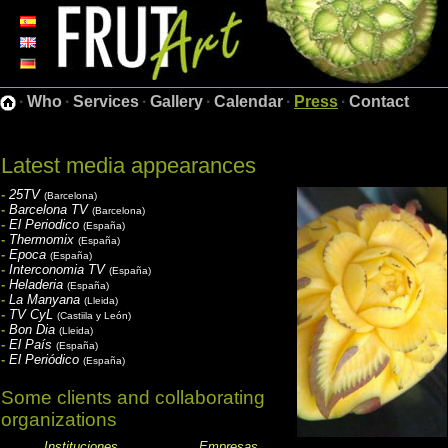
·
Who
·
Services
·
Gallery
·
Calendar
·
Press
·
Contact
Latest media appearances
-
25TV
(Barcelona)
-
Barcelona TV
(Barcelona)
-
El Periodico
(España)
-
Thermomix
(España)
-
Epoca
(España)
-
Interconomia TV
(España)
-
Heladeria
(España)
-
La Manyana
(Lleida)
-
TV CyL
(Castiila y León)
-
Bon Dia
(Lleida)
-
El País
(España)
-
El Periódico
(España)
Some clients and collaborating
organizations
Instituciones
Empresas